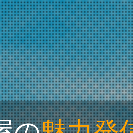
E
NPO DISCOVERY
屋の
魅力発
屋で
国際交